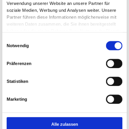
Verwendung unserer Website an unsere Partner für
Reifenservice
soziale Medien, Werbung und Analysen weiter. Unsere
Klimaanlagen-Service
Partner führen diese Informationen möglicherweise mit
Versicherungsservice
weiteren Daten zusammen, die Sie ihnen bereitgestellt
haben oder die sie im Rahmen Ihrer Nutzung der Dienste
Bosch Car Service
gesammelt haben.
Einwilligungsauswahl
Mietwagen
Notwendig
Pannenhilfe/Abschleppservice
Fahrzeugrestaurierung
Präferenzen
Kfz-Zulassungsservice
Finanzierung und Leasing
Statistiken
Reparatur/Wartung von Gasanlagen
Marketing
Alle zulassen