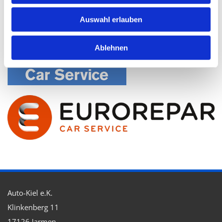
Auswahl erlauben
Ablehnen
Auto-Kiel e.K.
Klinkenberg 11
17126 Jarmen