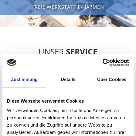
FREIE WERKSTATT IN JARMEN
UNSER
SERVICE
MEISTERBETRIEB DES KFZ-HANDWERKS |
GEBRAUCHTWAGEN
Zustimmung
Details
Über Cookies
Ge­braucht­wa­gen
Diese Webseite verwendet Cookies
Ser­vice-Part­ner­be­trieb
Bosch Car Service-Pro­gramm
Wir verwenden Cookies, um Inhalte und Anzeigen zu
personalisieren, Funktionen für soziale Medien anbieten
Eu­ro­re­par Car Ser­vice
zu können und die Zugriffe auf unsere Website zu
analysieren. Außerdem geben wir Informationen zu Ihrer
HU/AU (mit Terminvereinbarung)