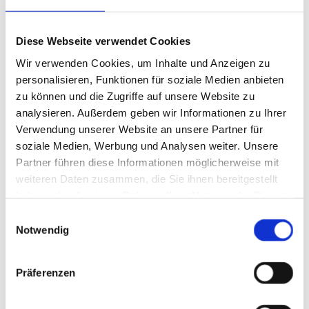
039997 - 88048

au­to-kiel@​gmx.​de

Diese Webseite verwendet Cookies
Wir verwenden Cookies, um Inhalte und Anzeigen zu
Inhaber/Geschäftsführer: Sören Kiel
personalisieren, Funktionen für soziale Medien anbieten
Ust-Ident-Nr.: DE 137250969
zu können und die Zugriffe auf unsere Website zu
analysieren. Außerdem geben wir Informationen zu Ihrer
Verwendung unserer Website an unsere Partner für
soziale Medien, Werbung und Analysen weiter. Unsere
Partner führen diese Informationen möglicherweise mit
Recht­li­cher Hin­weis:
Die EU hat ein On­line-Ver­fah­ren
weiteren Daten zusammen, die Sie ihnen bereitgestellt
zur Bei­le­gung von Strei­tig­kei­ten zwi­schen Un­ter­neh­
haben oder die sie im Rahmen Ihrer Nutzung der Dienste
mern und Ver­brau­chern ge­schaf­fen. In­for­ma­tio­nen
gesammelt haben.
Einwilligungsauswahl
dazu fin­den Sie unter
https://​ec.​europa.​eu/​consumers/​
Notwendig
odr/
Präferenzen
Wir be­tei­ligen uns nicht an einem Streit­bei­le­gungs­ver­
fah­ren vor einer Ver­brau­cher­schlich­tungs­stel­le.