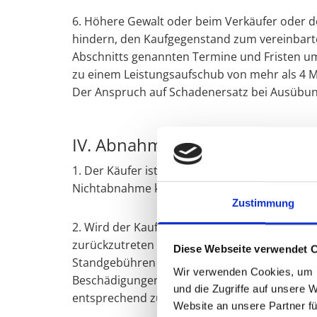
6. Höhere Gewalt oder beim Verkäufer oder d
hindern, den Kaufgegenstand zum vereinbarten 
Abschnitts genannten Termine und Fristen u
zu einem Leistungsaufschub von mehr als 4 M
Der Anspruch auf Schadenersatz bei Ausübung
IV. Abnahme des Kaufgegensta
1. Der Käufer ist verpflichtet, den Kaufgege
Nichtabnahme kann der Verkäufer von seinen
Zustimmung
2. Wird der Kaufgegenstand innerhalb 5 Tage n
zurückzutreten oder Schadenersatz in Form v
Diese Webseite verwendet 
Standgebühren von EUR 15,- € (brutto) pro Tag
Wir verwenden Cookies, um I
Beschädigungen (Vandalismus, Diebstahl, Hagel
und die Zugriffe auf unsere 
entsprechend zu versichern.
Website an unsere Partner fü