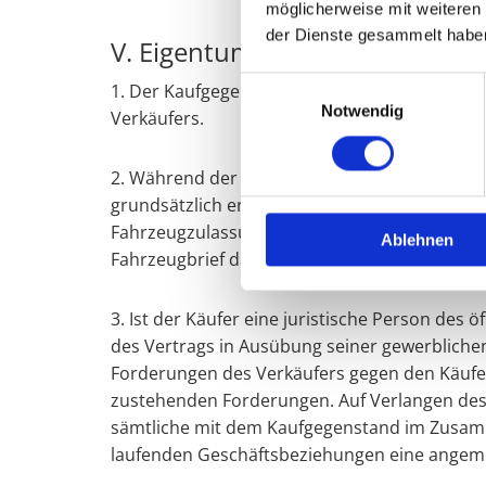
möglicherweise mit weiteren
der Dienste gesammelt habe
V. Eigentumsvorbehalt:
Einwilligungsauswahl
1. Der Kaufgegenstand bleibt bis zum vollst
Notwendig
Verkäufers.
2. Während der Dauer des Eigentumsvorbehalt
grundsätzlich erst nach vollständiger Bezah
Fahrzeugzulassung an die zuständige Zulassu
Ablehnen
Fahrzeugbrief darf in diesem Fall nur für die
3. Ist der Käufer eine juristische Person des
des Vertrags in Ausübung seiner gewerblichen
Forderungen des Verkäufers gegen den Käufe
zustehenden Forderungen. Auf Verlangen des K
sämtliche mit dem Kaufgegenstand im Zusamm
laufenden Geschäftsbeziehungen eine angeme