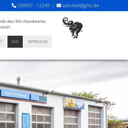
039997 - 12249
|
auto-kiel@gmx.de


T
AGB
IMPRESSUM