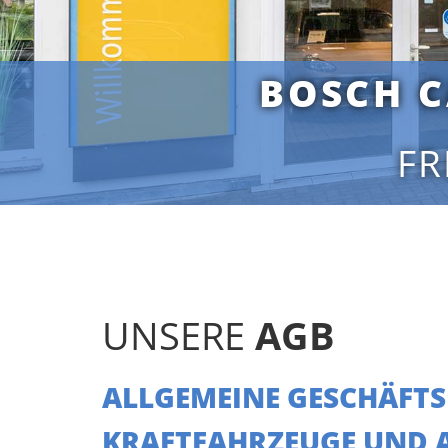
BOSCH C
FR
UNSERE
AGB
ALLGEMEINE GESCHÄFT
KRAFTFAHRZEUGE UND A