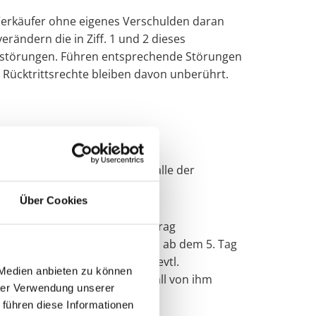
 Verkäufer ohne eigenes Verschulden daran
rändern die in Ziff. 1 und 2 dieses
sstörungen. Führen entsprechende Störungen
Rücktrittsrechte bleiben davon unberührt.
ungsanzeige abzunehmen. Im Falle der
Über Cookies
käufer berechtigt vom Kaufvertrag
u verlangen. Ebenfalls können ab dem 5. Tag
holt, kann der Verkäufer für evtl.
 Medien anbieten zu können
im Käufer und ist in diesem Fall von ihm
hrer Verwendung unserer
 führen diese Informationen