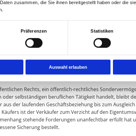
 Daten zusammen, die Sie ihnen bereitgestellt haben oder die s
n.
ändigen Ausgleich der dem Verkäufer aufgrund des Kaufver
Präferenzen
Statistiken
s steht das Recht zum Besitz des Fahrzeugbriefs dem Verk
lung übergeben. Wird der Fahrzeugbrief vom Verkäufer vor 
ngsstelle gesandt, so bleibt der Eigentumsvorbehalt des V
Auswahl erlauben
 Ummeldung genutzt werden. Der Käufer ist nicht berechtigt
 öffentlichen Rechts, ein öffentlich-rechtliches Sonderverm
 oder selbständigen beruflichen Tätigkeit handelt, bleibt 
r aus der laufenden Geschäftsbeziehung bis zum Ausglei
äufers ist der Verkäufer zum Verzicht auf den Eigentumsvo
enhang stehende Forderungen unanfechtbar erfüllt hat u
ssene Sicherung bestellt.