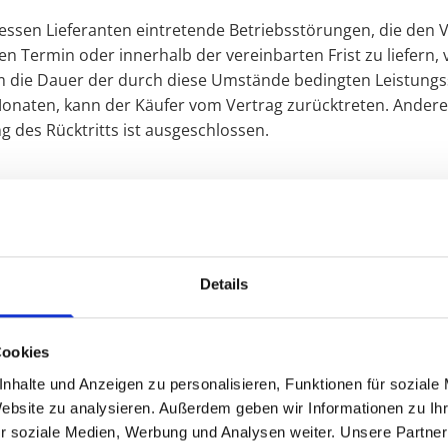
essen Lieferanten eintretende Betriebsstörungen, die den
Termin oder innerhalb der vereinbarten Frist zu liefern, ve
m die Dauer der durch diese Umstände bedingten Leistung
onaten, kann der Käufer vom Vertrag zurücktreten. Andere 
 des Rücktritts ist ausgeschlossen.
ndes:
nstand innerhalb von 5 Werktagen ab Zugang der Bereitstell
 gesetzlichen Rechten Gebrauch machen.
Details
ach Bereitstellung nicht bezahlt und abgeholt, ist der Ver
on Verzugszinsen in Höhe von 5% über dem Basiszinssatz z
Cookies
 in Rechnung gestellt werden. Wird die Ware verspätet abge
nhalte und Anzeigen zu personalisieren, Funktionen für soziale
) nicht haftbar gemacht werden, das Risiko liegt alleine be
Website zu analysieren. Außerdem geben wir Informationen zu I
r soziale Medien, Werbung und Analysen weiter. Unsere Partner