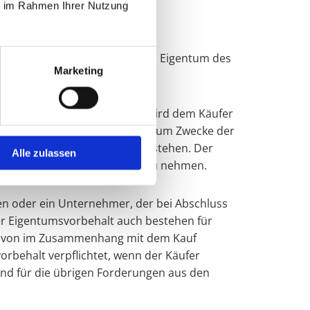
ie im Rahmen Ihrer Nutzung
trags zustehenden Forderungen Eigentum des
Marketing
äufer zu. Der Fahrzeugbrief wird dem Käufer
Eingang der Kaufpreiszahlung zum Zwecke der
erkäufers am Fahrzeugbrief bestehen. Der
Alle zulassen
, den Fahrzeugbrief in Besitz zu nehmen.
ögen oder ein Unternehmer, der bei Abschluss
der Eigentumsvorbehalt auch bestehen für
ch von im Zusammenhang mit dem Kauf
rbehalt verpflichtet, wenn der Käufer
nd für die übrigen Forderungen aus den